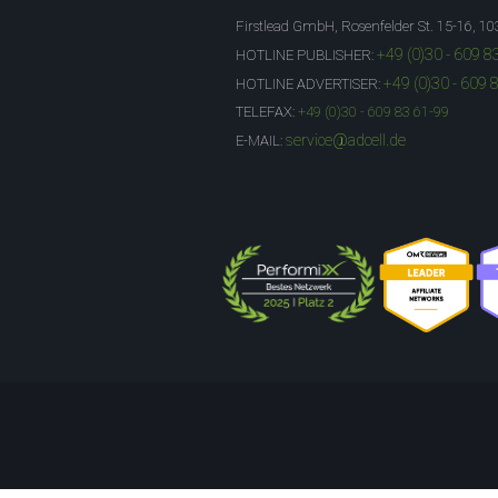
Firstlead GmbH, Rosenfelder St. 15-16, 10
+49 (0)30 - 609 8
HOTLINE PUBLISHER:
+49 (0)30 - 609 
HOTLINE ADVERTISER:
TELEFAX:
+49 (0)30 - 609 83 61-99
service@adcell.de
E-MAIL: