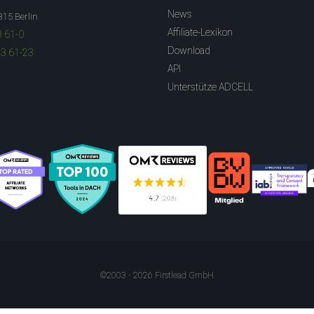
News
315 Berlin
Affiliate-Lexikon
3 61-0
Download
83 61-23
API
Unterstütze ADCELL
©2003 - 2026 Firstlead GmbH