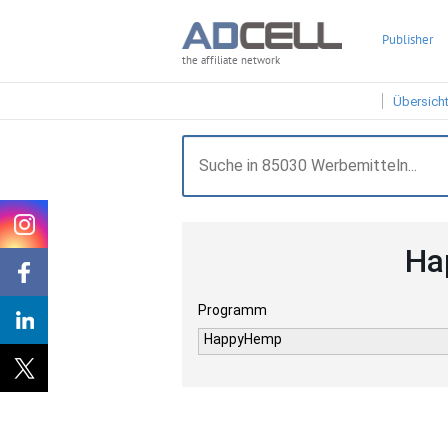
Publisher
the affiliate network
Übersich
Ha
Programm
HappyHemp