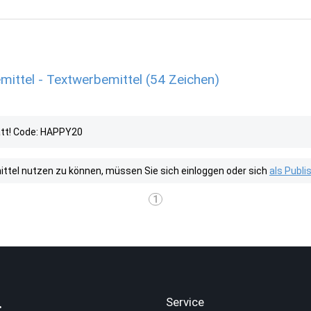
ttel - Textwerbemittel (54 Zeichen)
att! Code: HAPPY20
tel nutzen zu können, müssen Sie sich einloggen oder sich
als Publ
1
.
Service