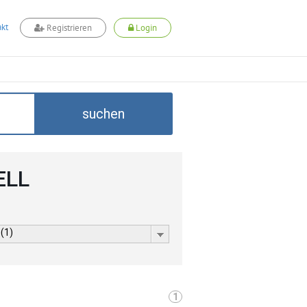
kt
Registrieren
Login
suchen
ELL
 (1)
1