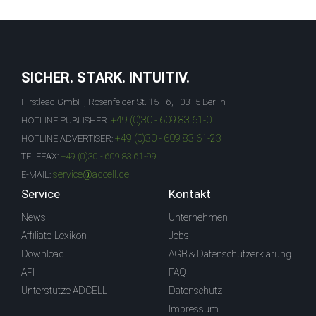
SICHER. STARK. INTUITIV.
Firstlead GmbH, Rosenfelder St. 15-16, 10315 Berlin
+49 (0)30 - 609 83 61-0
HOTLINE PUBLISHER:
+49 (0)30 - 609 83 61-23
HOTLINE ADVERTISER:
TELEFAX:
+49 (0)30 - 609 83 61-99
service@adcell.de
E-MAIL:
Service
Kontakt
News
Unternehmen
Affiliate-Lexikon
Jobs
Download
AGB & Datenschutzerklärung
API
FAQ
Unterstütze ADCELL
Datenschutz
Impressum