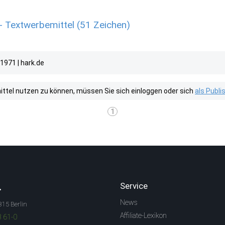
 Textwerbemittel (51 Zeichen)
1971 | hark.de
tel nutzen zu können, müssen Sie sich einloggen oder sich
als Publ
1
.
Service
News
315 Berlin
Affiliate-Lexikon
3 61-0