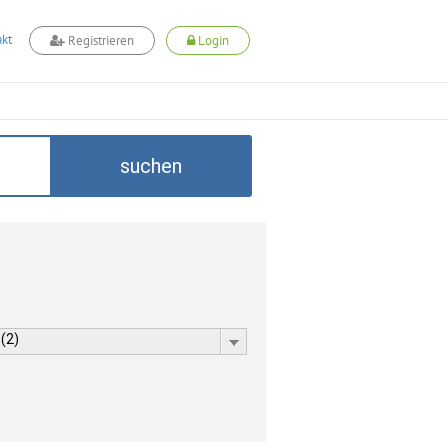
kt
Registrieren
Login
suchen
 (2)