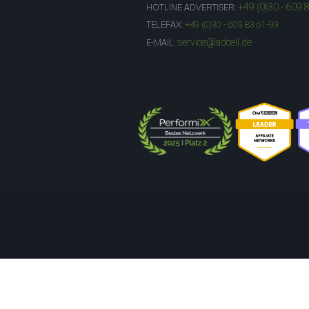
+49 (0)30 - 609 
HOTLINE ADVERTISER:
TELEFAX:
+49 (0)30 - 609 83 61-99
service@adcell.de
E-MAIL: