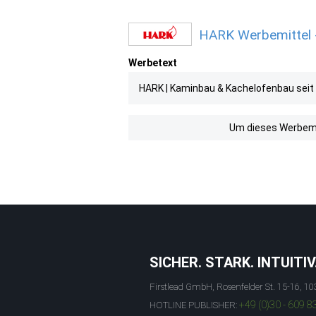
HARK Werbemittel -
Werbetext
HARK | Kaminbau & Kachelofenbau seit 
Um dieses Werbemit
SICHER. STARK. INTUITIV
Firstlead GmbH, Rosenfelder St. 15-16, 10
+49 (0)30 - 609 8
HOTLINE PUBLISHER: