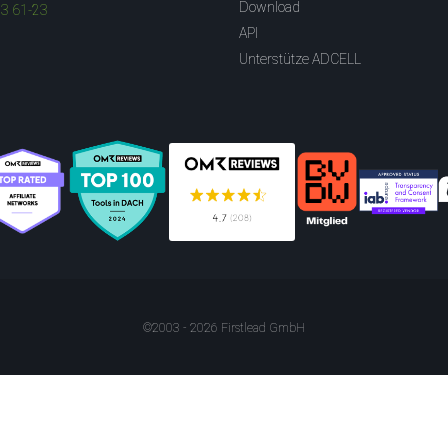
Download
83 61-23
API
Unterstütze ADCELL
©2003 - 2026 Firstlead GmbH