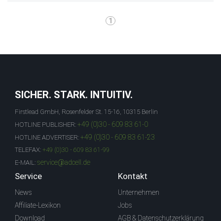
1
SICHER. STARK. INTUITIV.
Firstlead GmbH, Rosenfelder St. 15-16, 10315 Berlin
+49 (0)30 - 609 83 61-0
HOTLINE PUBLISHER:
+49 (0)30 - 609 83 61-23
HOTLINE ADVERTISER:
TELEFAX:
+49 (0)30 - 609 83 61-99
service@adcell.de
E-MAIL:
Service
Kontakt
News
Unternehmen
Affiliate-Lexikon
Jobs
Download
AGB & Datenschutzerklärung