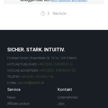
einloggen oder sich
als Publisher anmelden
.
1
2
Nächste
SICHER. STARK. INTUITIV.
Firstlead GmbH, Rosenfelder St. 15-16, 10315 Berlin
+49 (0)30 - 609 83 61-0
HOTLINE PUBLISHER:
+49 (0)30 - 609 83 61-23
HOTLINE ADVERTISER:
TELEFAX:
+49 (0)30 - 609 83 61-99
service@adcell.de
E-MAIL:
Service
Kontakt
News
Unternehmen
Affiliate-Lexikon
Jobs