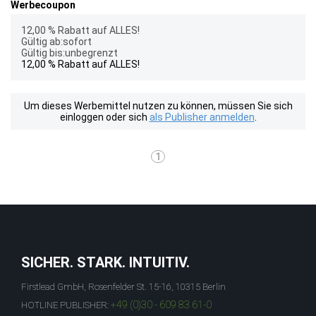
Werbecoupon
12,00 % Rabatt auf ALLES!
Gültig ab:sofort
Gültig bis:unbegrenzt
12,00 % Rabatt auf ALLES!
Um dieses Werbemittel nutzen zu können, müssen Sie sich
einloggen oder sich
als Publisher anmelden
.
1
SICHER. STARK. INTUITIV.
Firstlead GmbH, Rosenfelder St. 15-16, 10315 Berlin
+49 (0)30 - 609 83 61-0
HOTLINE PUBLISHER: