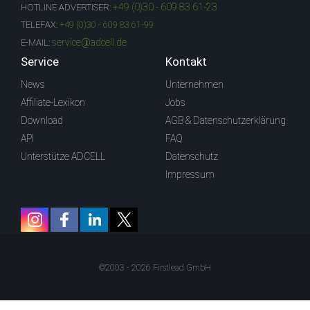
+49 (0)30 - 609 83 61-23
HOTLINE ADVERTISER:
TELEFAX:
+49 (0)30 - 609 83 61-99
service@adcell.de
E-MAIL:
Service
Kontakt
News
Unternehmen
Affiliate-Lexikon
Jobs
Download
AGB & Datenschutzerklärung
API
FAQ
Unterstütze ADCELL
Datenschutz
Impressum
©2003 - 2026 Firstlead GmbH