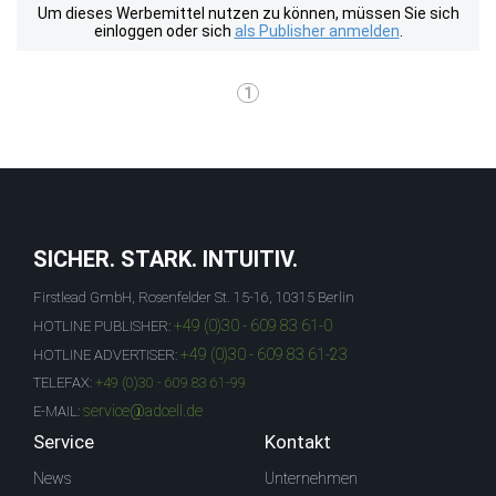
Um dieses Werbemittel nutzen zu können, müssen Sie sich
einloggen oder sich
als Publisher anmelden
.
1
SICHER. STARK. INTUITIV.
Firstlead GmbH, Rosenfelder St. 15-16, 10315 Berlin
+49 (0)30 - 609 83 61-0
HOTLINE PUBLISHER:
+49 (0)30 - 609 83 61-23
HOTLINE ADVERTISER:
TELEFAX:
+49 (0)30 - 609 83 61-99
service@adcell.de
E-MAIL:
Service
Kontakt
News
Unternehmen