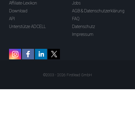
Affiliate-Lexikon
Jobs
Download
AGB & Datenschutzerklärung
API
FAQ
Unterstütze ADCELL
Datenschutz
Impressum
©2003 - 2026 Firstlead GmbH