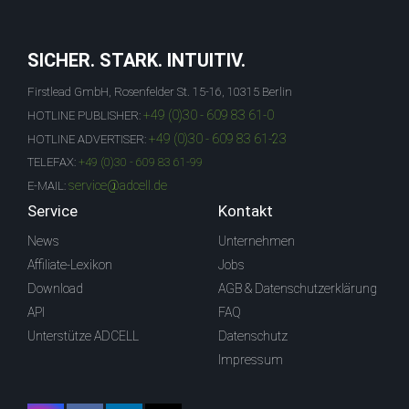
SICHER. STARK. INTUITIV.
Firstlead GmbH, Rosenfelder St. 15-16, 10315 Berlin
+49 (0)30 - 609 83 61-0
HOTLINE PUBLISHER:
+49 (0)30 - 609 83 61-23
HOTLINE ADVERTISER:
TELEFAX:
+49 (0)30 - 609 83 61-99
service@adcell.de
E-MAIL:
Service
Kontakt
News
Unternehmen
Affiliate-Lexikon
Jobs
Download
AGB & Datenschutzerklärung
API
FAQ
Unterstütze ADCELL
Datenschutz
Impressum