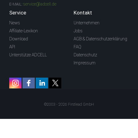
service@adcell.de
E-MAIL:
Service
Kontakt
News
Unternehmen
Affiliate-Lexikon
Jobs
Download
AGB & Datenschutzerklärung
API
FAQ
Unterstütze ADCELL
Datenschutz
Impressum
©2003 - 2026 Firstlead GmbH