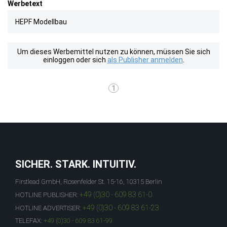
Werbetext
HEPF Modellbau
Um dieses Werbemittel nutzen zu können, müssen Sie sich
einloggen oder sich
als Publisher anmelden
.
1
SICHER. STARK. INTUITIV.
Firstlead GmbH, Rosenfelder St. 15-16, 10315 Berlin
+49 (0)30 - 609 83 61-0
HOTLINE PUBLISHER:
+49 (0)30 - 609 83 61-23
HOTLINE ADVERTISER:
TELEFAX:
+49 (0)30 - 609 83 61-99