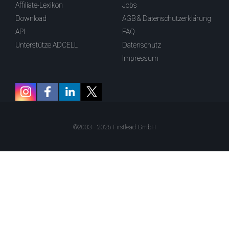
Affiliate-Lexikon
Jobs
Download
AGB & Datenschutzerklärung
API
FAQ
Unterstütze ADCELL
Datenschutz
Impressum
©2003 - 2026 Firstlead GmbH