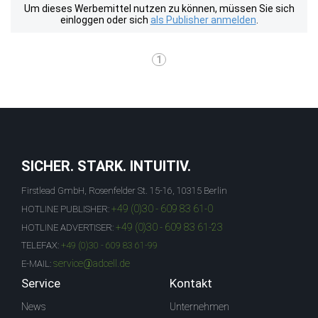
Um dieses Werbemittel nutzen zu können, müssen Sie sich
einloggen oder sich
als Publisher anmelden
.
1
SICHER. STARK. INTUITIV.
Firstlead GmbH, Rosenfelder St. 15-16, 10315 Berlin
+49 (0)30 - 609 83 61-0
HOTLINE PUBLISHER:
+49 (0)30 - 609 83 61-23
HOTLINE ADVERTISER:
TELEFAX:
+49 (0)30 - 609 83 61-99
service@adcell.de
E-MAIL:
Service
Kontakt
News
Unternehmen