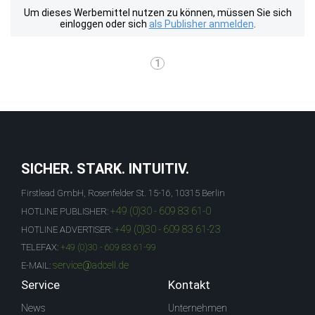
Um dieses Werbemittel nutzen zu können, müssen Sie sich
einloggen oder sich
als Publisher anmelden
.
1
SICHER. STARK. INTUITIV.
Firstlead GmbH, Rosenfelder St. 15-16, 10315 Berlin
+49 (0)30 - 609 83 61-0
HOTLINE PUBLISHER:
+49 (0)30 - 609 83 61-23
HOTLINE ADVERTISER:
TELEFAX:
+49 (0)30 - 609 83 61-99
service@adcell.de
E-MAIL:
Service
Kontakt
News
Unternehmen