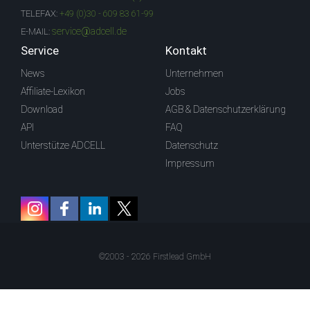
TELEFAX:
+49 (0)30 - 609 83 61-99
service@adcell.de
E-MAIL:
Service
Kontakt
News
Unternehmen
Affiliate-Lexikon
Jobs
Download
AGB & Datenschutzerklärung
API
FAQ
Unterstütze ADCELL
Datenschutz
Impressum
©2003 - 2026 Firstlead GmbH