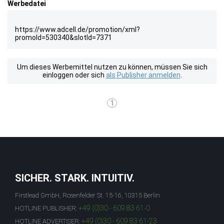
Werbedatei
https://www.adcell.de/promotion/xml?
promoId=530340&slotId=7371
Um dieses Werbemittel nutzen zu können, müssen Sie sich
einloggen oder sich
als Publisher anmelden
.
1
SICHER. STARK. INTUITIV.
Firstlead GmbH, Rosenfelder St. 15-16, 10315 Berlin
+49 (0)30 - 609 83 61-0
HOTLINE PUBLISHER:
+49 (0)30 - 609 83 61-23
HOTLINE ADVERTISER: