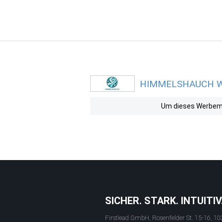
HIMMELSHAUCH Wer
Um dieses Werbemit
SICHER. STARK. INTUITIV
Firstlead GmbH, Rosenfelder St. 15-16, 10