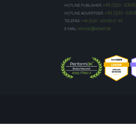
+49 (0)30 - 609 8
HOTLINE PUBLISHER:
+49 (0)30 - 609 
HOTLINE ADVERTISER:
TELEFAX:
+49 (0)30 - 609 83 61-99
service@adcell.de
E-MAIL: