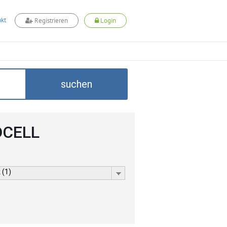
kt
Registrieren
Login
suchen
DCELL
 (1)