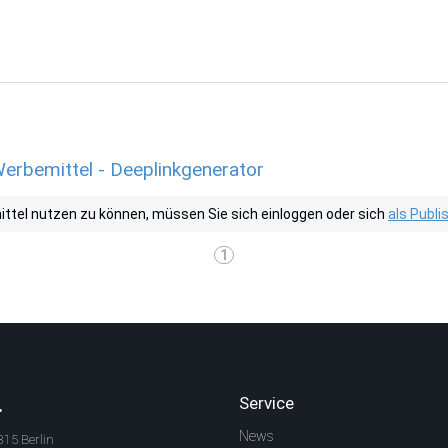
bemittel - Deeplinkgenerator
tel nutzen zu können, müssen Sie sich einloggen oder sich
als Publ
1
.
Service
News
315 Berlin