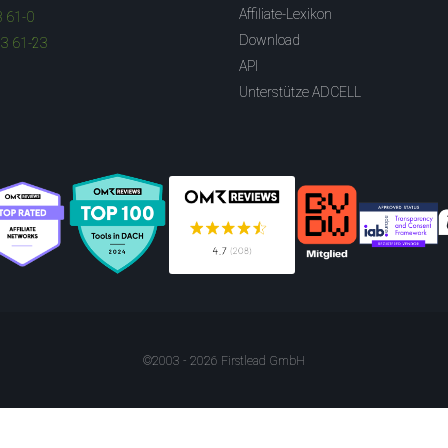
Affiliate-Lexikon
3 61-0
Download
83 61-23
API
Unterstütze ADCELL
©2003 - 2026 Firstlead GmbH