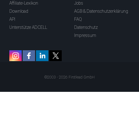
Affiliate-Lexikon
Jobs
Download
AGB & Datenschutzerklärung
API
FAQ
Unterstütze ADCELL
Datenschutz
Impressum
©2003 - 2026 Firstlead GmbH