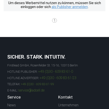
Um dieses Werbemittel nutzen zu können, müssen Sie sich
einloggen oder sich
als Publisher anmelden
.
1
SICHER. STARK. INTUITIV.
Firstlead GmbH, Rosenfelder St. 15-16, 10315 Berlin
+49 (0)30 - 609 83 61-0
HOTLINE PUBLISHER:
+49 (0)30 - 609 83 61-23
HOTLINE ADVERTISER:
TELEFAX:
+49 (0)30 - 609 83 61-99
service@adcell.de
E-MAIL:
Service
Kontakt
News
Unternehmen