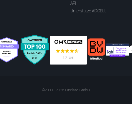
API
Unterstütze ADCELL
©2003 - 2026 Firstlead GmbH