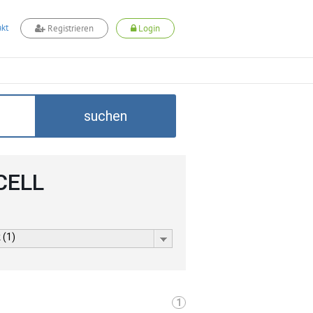
kt
Registrieren
Login
suchen
CELL
 (1)
1