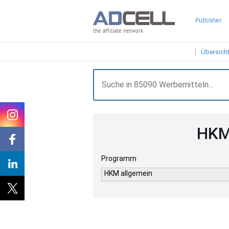
Publisher
the affiliate network
Übersich
HKM
Programm
HKM allgemein