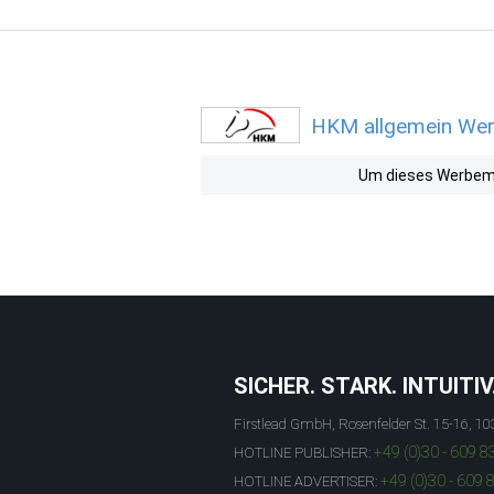
HKM allgemein Werb
Um dieses Werbemit
SICHER. STARK. INTUITIV
Firstlead GmbH, Rosenfelder St. 15-16, 10
+49 (0)30 - 609 8
HOTLINE PUBLISHER:
+49 (0)30 - 609 
HOTLINE ADVERTISER: