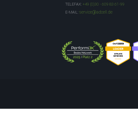
TELEFAX:
+49 (0)30 - 609 83 61-99
service@adcell.de
E-MAIL: