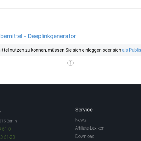
emittel - Deeplinkgenerator
tel nutzen zu können, müssen Sie sich einloggen oder sich
als Publ
1
.
Service
News
315 Berlin
Affiliate-Lexikon
3 61-0
Download
83 61-23