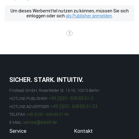
Um dieses Werbemittel nutzen zu können, müssen Sie sich
einloggen oder sich
als Publisher anmelden
.
1
SICHER. STARK. INTUITIV.
Firstlead GmbH, Rosenfelder St. 15-16, 10315 Berlin
+49 (0)30 - 609 83 61-0
HOTLINE PUBLISHER:
+49 (0)30 - 609 83 61-23
HOTLINE ADVERTISER:
TELEFAX:
+49 (0)30 - 609 83 61-99
service@adcell.de
E-MAIL:
Service
Kontakt