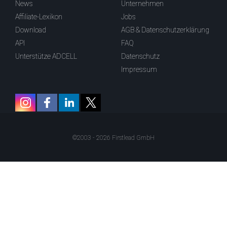
News
Unternehmen
Affiliate-Lexikon
Jobs
Download
AGB & Datenschutzerklärung
API
FAQ
Unterstütze ADCELL
Datenschutz
Impressum
©2003 - 2026 Firstlead GmbH