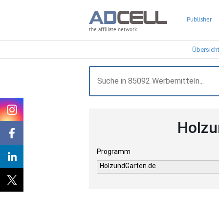
Publisher
the affiliate network
Übersich
Holzu
Programm
HolzundGarten.de