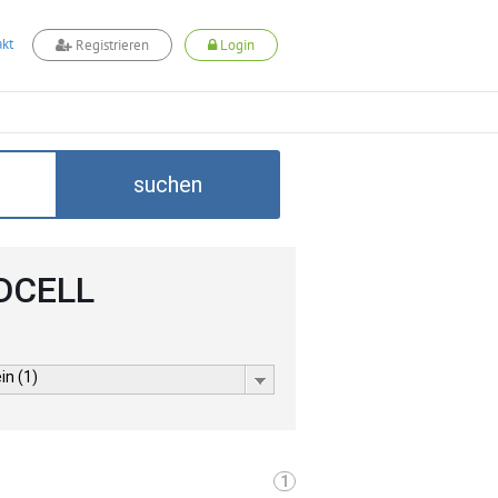
kt
Registrieren
Login
suchen
ADCELL
in (1)
1