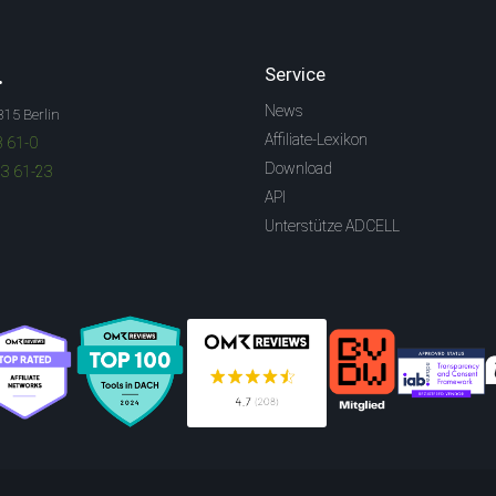
.
Service
News
315 Berlin
Affiliate-Lexikon
3 61-0
Download
83 61-23
API
Unterstütze ADCELL