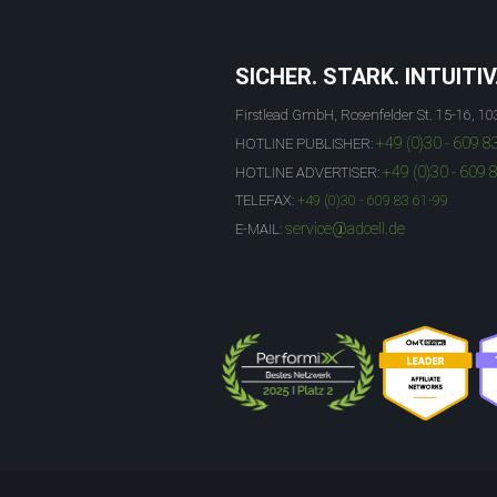
SICHER. STARK. INTUITIV
Firstlead GmbH, Rosenfelder St. 15-16, 10
+49 (0)30 - 609 8
HOTLINE PUBLISHER:
+49 (0)30 - 609 
HOTLINE ADVERTISER:
TELEFAX:
+49 (0)30 - 609 83 61-99
service@adcell.de
E-MAIL: