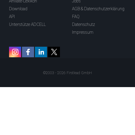
Affiliate-Lexikon
Jobs
Download
AGB & Datenschutzerklärung
API
FAQ
Unterstütze ADCELL
Datenschutz
Impressum
©2003 - 2026 Firstlead GmbH