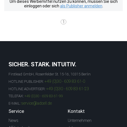
Um dieses Werbemittel nutzen zu können, müssen Sie sich
einloggen oder sich
als Publisher anmelden
.
1
SICHER. STARK. INTUITIV.
Firstlead GmbH, Rosenfelder St. 15-16, 10315 Berlin
+49 (0)30 - 609 83 61-0
HOTLINE PUBLISHER:
+49 (0)30 - 609 83 61-23
HOTLINE ADVERTISER:
TELEFAX:
+49 (0)30 - 609 83 61-99
service@adcell.de
E-MAIL:
Service
Kontakt
News
Unternehmen