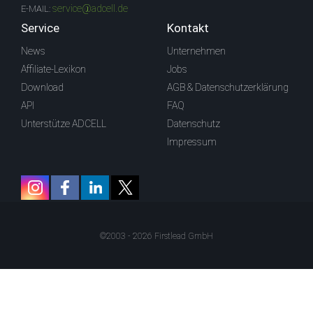
service@adcell.de
E-MAIL:
Service
Kontakt
News
Unternehmen
Affiliate-Lexikon
Jobs
Download
AGB & Datenschutzerklärung
API
FAQ
Unterstütze ADCELL
Datenschutz
Impressum
©2003 - 2026 Firstlead GmbH