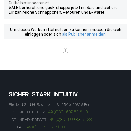
Gültig bis:unbegrenzt
SALE bei horch und guck: shoppe jetzt im Sale und sichere
Dir zahlreiche Schnäppchen, Retouren und B-Ware!
Um dieses Werbemittel nutzen zu können, müssen Sie sich
einloggen oder sich
als Publisher anmelden
.
1
SICHER. STARK. INTUITIV.
Firstlead GmbH, Rosenfelder St. 15-16, 10315 Berlin
+49 (0)30 - 609 83 61-0
HOTLINE PUBLISHER:
+49 (0)30 - 609 83 61-23
HOTLINE ADVERTISER:
TELEFAX:
+49 (0)30 - 609 83 61-99