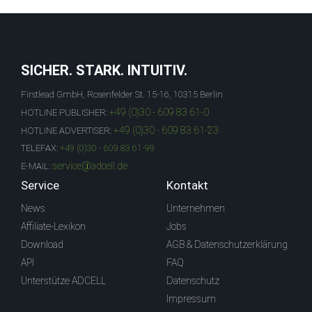
SICHER. STARK. INTUITIV.
Firstlead GmbH, Rosenfelder St. 15-16, 10315 Berlin
+49 (0)30 - 609 83 61-0
HOTLINE PUBLISHER:
+49 (0)30 - 609 83 61-23
HOTLINE ADVERTISER:
TELEFAX:
+49 (0)30 - 609 83 61-99
service@adcell.de
E-MAIL:
Service
Kontakt
News
Unternehmen
Affiliate-Lexikon
Jobs
Download
AGB & Datenschutzerklärung
API
FAQ
Unterstütze ADCELL
Datenschutz
Impressum