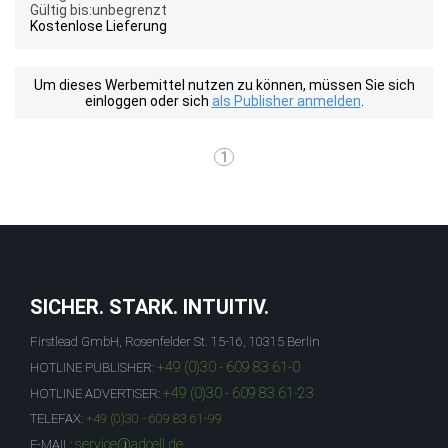
Gültig bis:unbegrenzt
Kostenlose Lieferung
Um dieses Werbemittel nutzen zu können, müssen Sie sich
einloggen oder sich
als Publisher anmelden
.
1
SICHER. STARK. INTUITIV.
Firstlead GmbH, Rosenfelder St. 15-16, 10315 Berlin
+49 (0)30 - 609 83 61-0
HOTLINE PUBLISHER:
+49 (0)30 - 609 83 61-23
HOTLINE ADVERTISER:
TELEFAX:
+49 (0)30 - 609 83 61-99
service@adcell.de
E-MAIL: