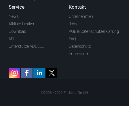
Service
Kontakt
News
Unternehmen
Affiliate-Lexikon
Jobs
Download
AGB & Datenschutzerklärung
API
FAQ
Unterstütze ADCELL
Datenschutz
Impressum
©2003 - 2026 Firstlead GmbH