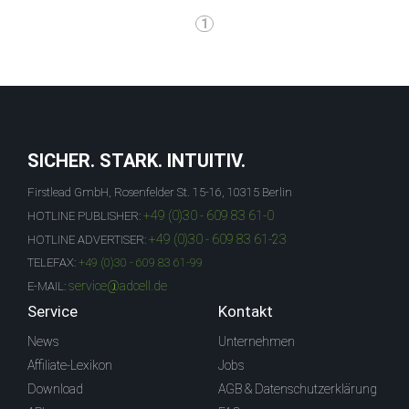
1
SICHER. STARK. INTUITIV.
Firstlead GmbH, Rosenfelder St. 15-16, 10315 Berlin
+49 (0)30 - 609 83 61-0
HOTLINE PUBLISHER:
+49 (0)30 - 609 83 61-23
HOTLINE ADVERTISER:
TELEFAX:
+49 (0)30 - 609 83 61-99
service@adcell.de
E-MAIL:
Service
Kontakt
News
Unternehmen
Affiliate-Lexikon
Jobs
Download
AGB & Datenschutzerklärung