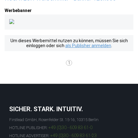
Werbebanner
Um dieses Werbemittel nutzen zu können, müssen Sie sich
einloggen oder sich
als Publisher anmelden
.
1
SICHER. STARK. INTUITIV.
Firstlead GmbH, Rosenfelder St. 15-16, 10315 Berlin
+49 (0)30 - 609 83 61-0
HOTLINE PUBLISHER:
+49 (0)30 - 609 83 61-23
HOTLINE ADVERTISER: