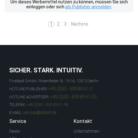
Um dieses Werbemittel nutzen zu können, müssen Sie sich
einloggen oder sich
als Publisher anmelden
.
1
2
3
Nächste
SICHER. STARK. INTUITIV.
Firstlead GmbH, Rosenfelder St. 15-16, 10315 Berlin
+49 (0)30 - 609 83 61-0
HOTLINE PUBLISHER:
+49 (0)30 - 609 83 61-23
HOTLINE ADVERTISER:
TELEFAX:
+49 (0)30 - 609 83 61-99
service@adcell.de
E-MAIL:
Service
Kontakt
News
Unternehmen