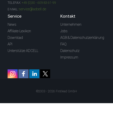
TELEFAX:
+49 (0)30 - 609 83 61-99
service@adcell.de
E-MAIL:
Service
Kontakt
News
Unternehmen
Affiliate-Lexikon
Jobs
Download
AGB & Datenschutzerklärung
API
FAQ
Unterstütze ADCELL
Datenschutz
Impressum
©2003 - 2026 Firstlead GmbH