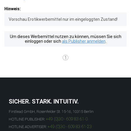
Hinweis:
Vorschau Erotikwerbemittel nur im eingeloggten Zustand!
Um dieses Werbemittel nutzen zu können, müssen Sie sich
einloggen oder sich
als Publisher anmelden
.
1
SICHER. STARK. INTUITIV.
Firstlead GmbH, Rosenfelder St. 15-16, 10315 Berlin
+49 (0)30 - 609 83 61-0
HOTLINE PUBLISHER:
+49 (0)30 - 609 83 61-23
HOTLINE ADVERTISER: