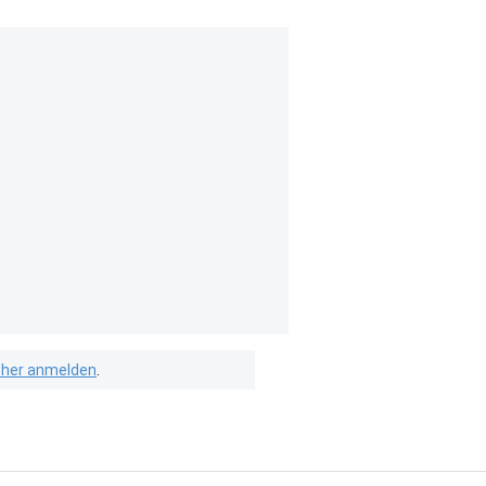
isher anmelden
.