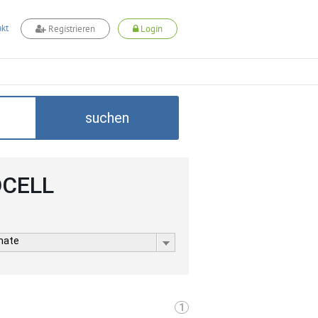
kt
Registrieren
Login
suchen
ADCELL
rmate
1