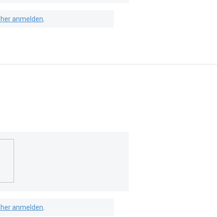
isher anmelden
.
isher anmelden
.