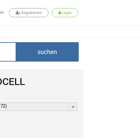
kt
Registrieren
Login
suchen
ADCELL
(72)