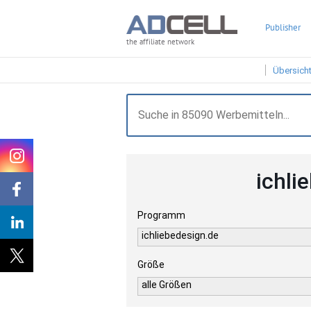
Publisher
the affiliate network
Übersich
ichli
Programm
ichliebedesign.de
Größe
alle Größen