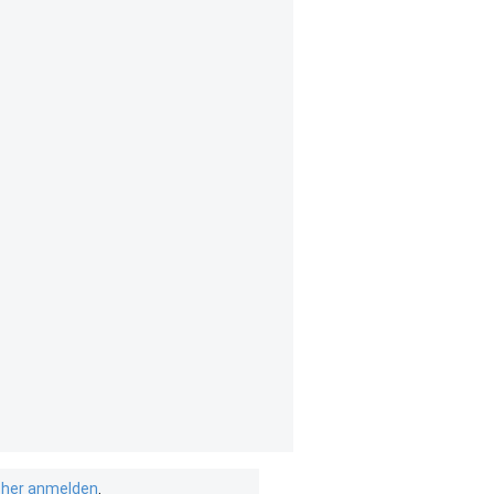
isher anmelden
.