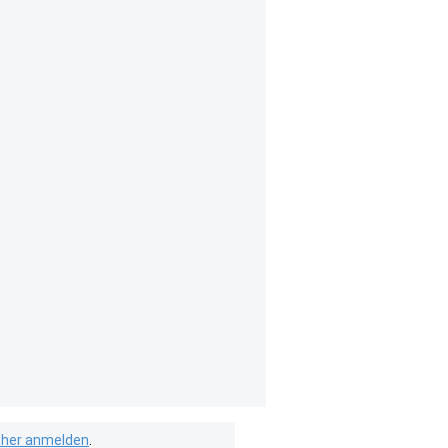
isher anmelden
.