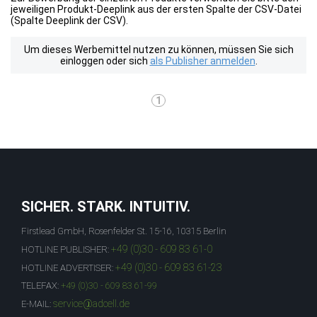
jeweiligen Produkt-Deeplink aus der ersten Spalte der CSV-Datei
(Spalte Deeplink der CSV).
Um dieses Werbemittel nutzen zu können, müssen Sie sich
einloggen oder sich
als Publisher anmelden
.
1
SICHER. STARK. INTUITIV.
Firstlead GmbH, Rosenfelder St. 15-16, 10315 Berlin
+49 (0)30 - 609 83 61-0
HOTLINE PUBLISHER:
+49 (0)30 - 609 83 61-23
HOTLINE ADVERTISER:
TELEFAX:
+49 (0)30 - 609 83 61-99
service@adcell.de
E-MAIL: