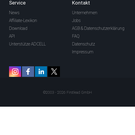
Service
Kontakt
News
Unternehmen
Affiliate-Lexikon
Jobs
Download
AGB & Datenschutzerklärung
API
FAQ
Unterstütze ADCELL
Datenschutz
Impressum
©2003 - 2026 Firstlead GmbH