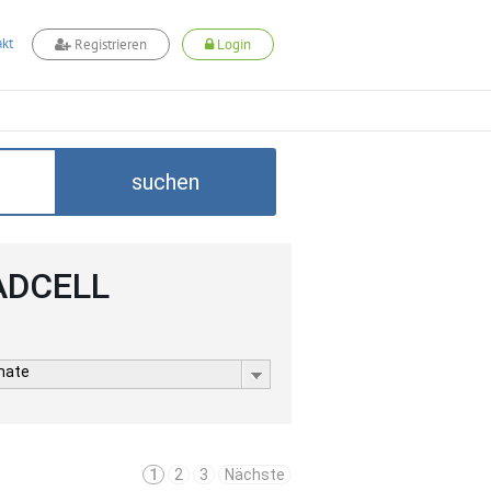
kt
Registrieren
Login
suchen
 ADCELL
rmate
1
2
3
Nächste