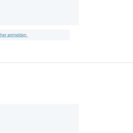
isher anmelden
.