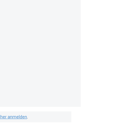
isher anmelden
.