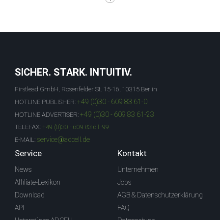
SICHER. STARK. INTUITIV.
Firstlead GmbH, Rosenfelder St. 15-16, 10315 Berlin
+49 (0)30 - 609 83 61-0
HOTLINE PUBLISHER:
+49 (0)30 - 609 83 61-23
HOTLINE ADVERTISER:
TELEFAX:
+49 (0)30 - 609 83 61-99
service@adcell.de
E-MAIL:
Service
Kontakt
News
Unternehmen
Affiliate-Lexikon
Jobs
Download
AGB & Datenschutzerklärung
API
FAQ