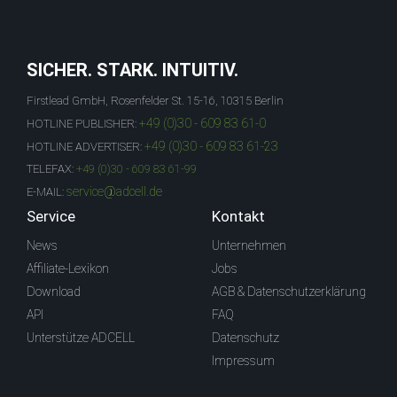
SICHER. STARK. INTUITIV.
Firstlead GmbH, Rosenfelder St. 15-16, 10315 Berlin
+49 (0)30 - 609 83 61-0
HOTLINE PUBLISHER:
+49 (0)30 - 609 83 61-23
HOTLINE ADVERTISER:
TELEFAX:
+49 (0)30 - 609 83 61-99
service@adcell.de
E-MAIL:
Service
Kontakt
News
Unternehmen
Affiliate-Lexikon
Jobs
Download
AGB & Datenschutzerklärung
API
FAQ
Unterstütze ADCELL
Datenschutz
Impressum