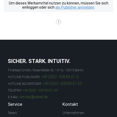
Um dieses Werbemittel nutzen zu können, müssen Sie sich
einloggen oder sich
als Publisher anmelden
.
1
SICHER. STARK. INTUITIV.
Firstlead GmbH, Rosenfelder St. 15-16, 10315 Berlin
+49 (0)30 - 609 83 61-0
HOTLINE PUBLISHER:
+49 (0)30 - 609 83 61-23
HOTLINE ADVERTISER:
TELEFAX:
+49 (0)30 - 609 83 61-99
service@adcell.de
E-MAIL:
Service
Kontakt
News
Unternehmen