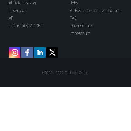
Affiliate-Lexikon
Jobs
Download
AGB & Datenschutzerklärung
API
FAQ
Unterstütze ADCELL
Datenschutz
Impressum
©2003 - 2026 Firstlead GmbH