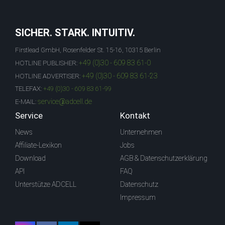
SICHER. STARK. INTUITIV.
Firstlead GmbH, Rosenfelder St. 15-16, 10315 Berlin
+49 (0)30 - 609 83 61-0
HOTLINE PUBLISHER:
+49 (0)30 - 609 83 61-23
HOTLINE ADVERTISER:
TELEFAX:
+49 (0)30 - 609 83 61-99
service@adcell.de
E-MAIL:
Service
Kontakt
News
Unternehmen
Affiliate-Lexikon
Jobs
Download
AGB & Datenschutzerklärung
API
FAQ
Unterstütze ADCELL
Datenschutz
Impressum