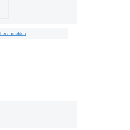
isher anmelden
.