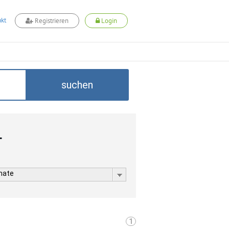
kt
Registrieren
Login
suchen
L
rmate
1