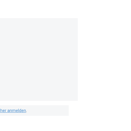
isher anmelden
.