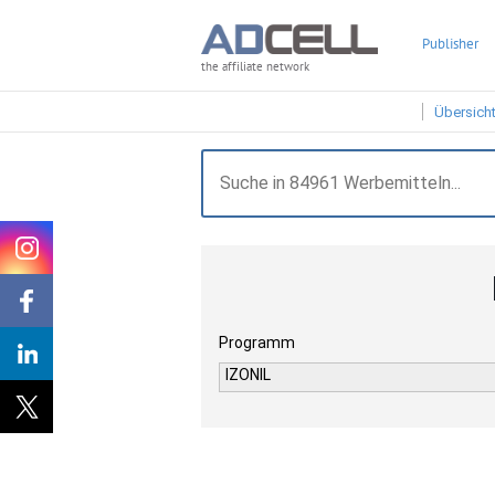
Publisher
the affiliate network
Übersich
Programm
IZONIL