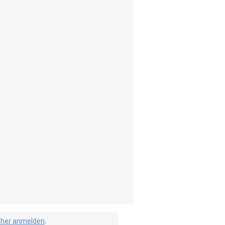
isher anmelden
.