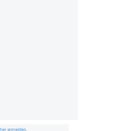
isher anmelden
.