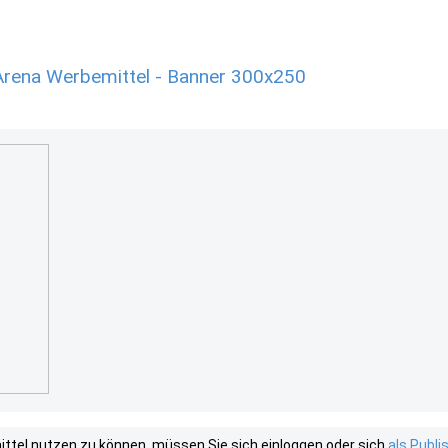
Arena Werbemittel - Banner 300x250
tel nutzen zu können, müssen Sie sich einloggen oder sich
als Publ