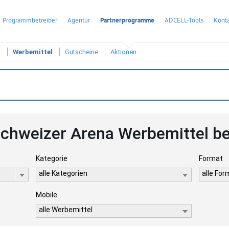
Programmbetreiber
Agentur
Partnerprogramme
ADCELL-Tools
Konta
t
Werbemittel
Gutscheine
Aktionen
chweizer Arena Werbemittel b
Kategorie
Format
alle Kategorien
alle Fo
Mobile
alle Werbemittel