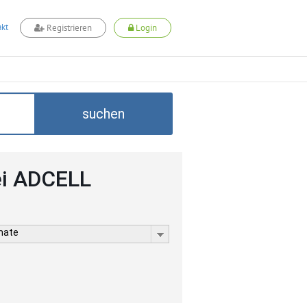
kt
Registrieren
Login
suchen
ei ADCELL
rmate