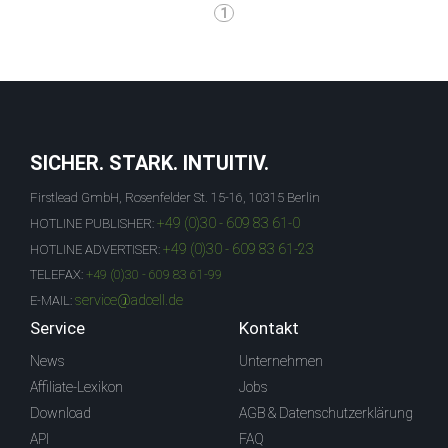
1
SICHER. STARK. INTUITIV.
Firstlead GmbH, Rosenfelder St. 15-16, 10315 Berlin
+49 (0)30 - 609 83 61-0
HOTLINE PUBLISHER:
+49 (0)30 - 609 83 61-23
HOTLINE ADVERTISER:
TELEFAX:
+49 (0)30 - 609 83 61-99
service@adcell.de
E-MAIL:
Service
Kontakt
News
Unternehmen
Affiliate-Lexikon
Jobs
Download
AGB & Datenschutzerklärung
API
FAQ