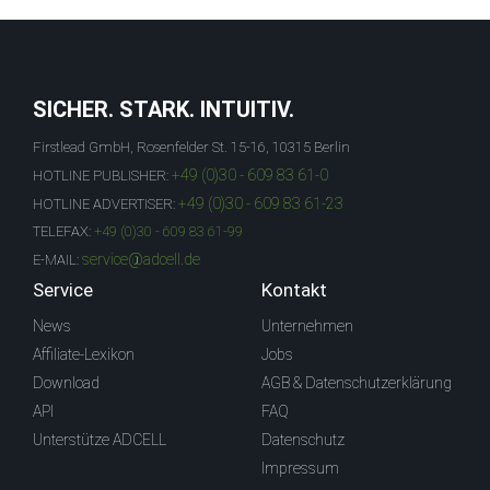
SICHER. STARK. INTUITIV.
Firstlead GmbH, Rosenfelder St. 15-16, 10315 Berlin
+49 (0)30 - 609 83 61-0
HOTLINE PUBLISHER:
+49 (0)30 - 609 83 61-23
HOTLINE ADVERTISER:
TELEFAX:
+49 (0)30 - 609 83 61-99
service@adcell.de
E-MAIL:
Service
Kontakt
News
Unternehmen
Affiliate-Lexikon
Jobs
Download
AGB & Datenschutzerklärung
API
FAQ
Unterstütze ADCELL
Datenschutz
Impressum