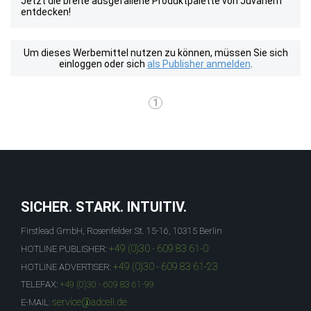
Jetzt die breite ausgefallene Produktpalette von Juvahem
entdecken!
Um dieses Werbemittel nutzen zu können, müssen Sie sich
einloggen oder sich
als Publisher anmelden
.
1
SICHER. STARK. INTUITIV.
Firstlead GmbH, Rosenfelder St. 15-16, 10315 Berlin
+49 (0)30 - 609 83 61-0
HOTLINE PUBLISHER:
+49 (0)30 - 609 83 61-23
HOTLINE ADVERTISER:
TELEFAX:
+49 (0)30 - 609 83 61-99
service@adcell.de
E-MAIL: