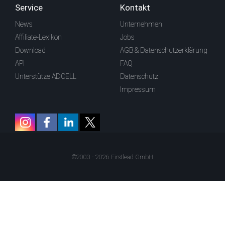
Service
Kontakt
News
Unternehmen
Affiliate-Lexikon
Jobs
Download
AGB & Datenschutzerklärung
API
FAQ
Unterstütze ADCELL
Datenschutz
Impressum
©2003 - 2026 Firstlead GmbH