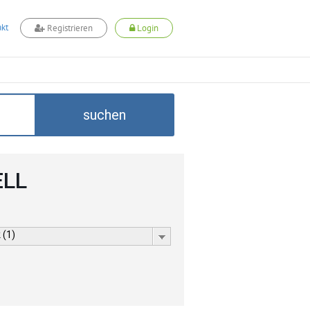
kt
Registrieren
Login
suchen
ELL
 (1)