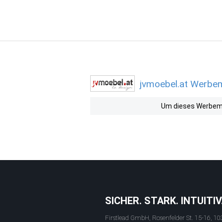
jvmoebel.at Werbem
Um dieses Werbemit
SICHER. STARK. INTUITIV
Firstlead GmbH, Rosenfelder St. 15-16, 10