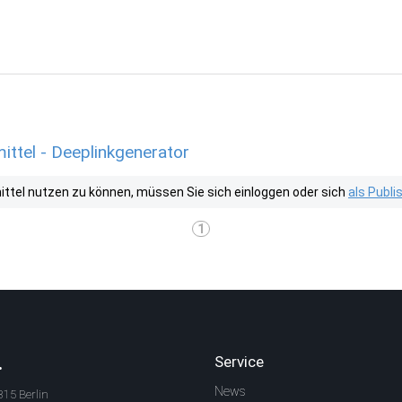
ittel - Deeplinkgenerator
tel nutzen zu können, müssen Sie sich einloggen oder sich
als Publ
1
.
Service
News
315 Berlin