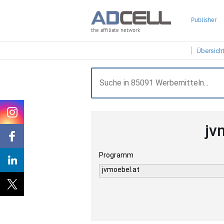
Publisher
the affiliate network
Übersich
jv
Programm
jvmoebel.at