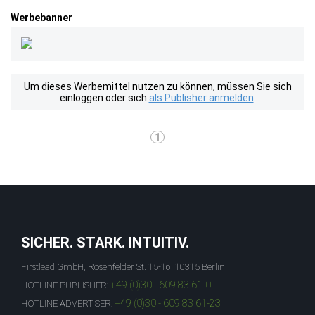
Werbebanner
Um dieses Werbemittel nutzen zu können, müssen Sie sich
einloggen oder sich
als Publisher anmelden
.
1
SICHER. STARK. INTUITIV.
Firstlead GmbH, Rosenfelder St. 15-16, 10315 Berlin
+49 (0)30 - 609 83 61-0
HOTLINE PUBLISHER:
+49 (0)30 - 609 83 61-23
HOTLINE ADVERTISER: