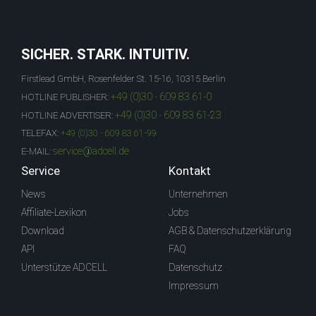
SICHER. STARK. INTUITIV.
Firstlead GmbH, Rosenfelder St. 15-16, 10315 Berlin
+49 (0)30 - 609 83 61-0
HOTLINE PUBLISHER:
+49 (0)30 - 609 83 61-23
HOTLINE ADVERTISER:
TELEFAX:
+49 (0)30 - 609 83 61-99
service@adcell.de
E-MAIL:
Service
Kontakt
News
Unternehmen
Affiliate-Lexikon
Jobs
Download
AGB & Datenschutzerklärung
API
FAQ
Unterstütze ADCELL
Datenschutz
Impressum