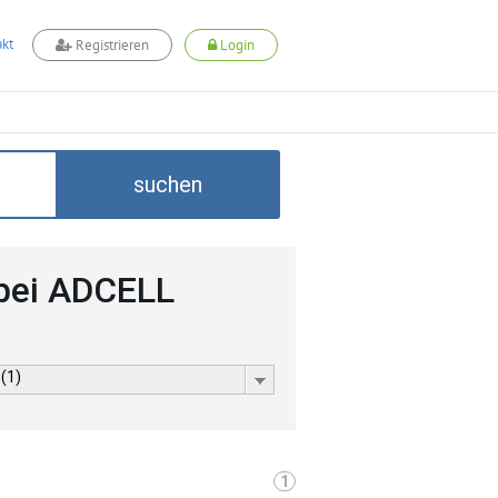
kt
Registrieren
Login
suchen
bei ADCELL
 (1)
1