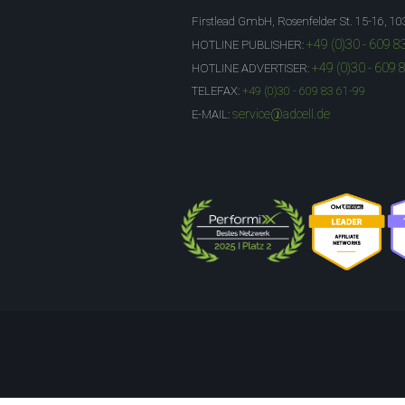
Firstlead GmbH, Rosenfelder St. 15-16, 10
+49 (0)30 - 609 8
HOTLINE PUBLISHER:
+49 (0)30 - 609 
HOTLINE ADVERTISER:
TELEFAX:
+49 (0)30 - 609 83 61-99
service@adcell.de
E-MAIL: