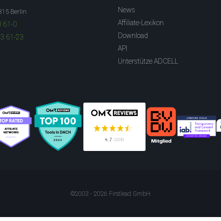
News
315 Berlin
Affiliate-Lexikon
3 61-0
Download
83 61-23
API
Unterstütze ADCELL
©2003 - 2026 Firstlead GmbH