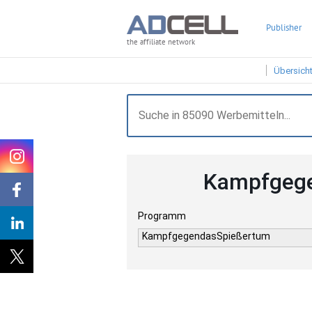
Publisher
the affiliate network
Übersich
Kampfgege
Programm
KampfgegendasSpießertum