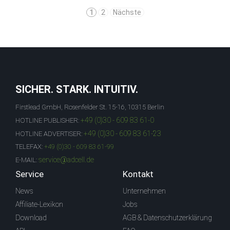
1
2
Nächste
SICHER. STARK. INTUITIV.
Firstlead GmbH, Rosenfelder St. 15-16, 10315 Berlin
+49 (0)30 - 609 83 61-0
HOTLINE PUBLISHER:
+49 (0)30 - 609 83 61-23
HOTLINE ADVERTISER:
TELEFAX:
+49 (0)30 - 609 83 61-99
service@adcell.de
E-MAIL:
Service
Kontakt
News
Unternehmen
Affiliate-Lexikon
Jobs
Download
AGB & Datenschutzerklärung