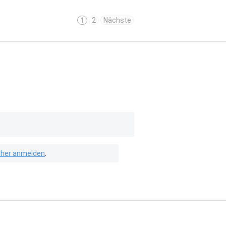
1
2
Nächste
isher anmelden
.