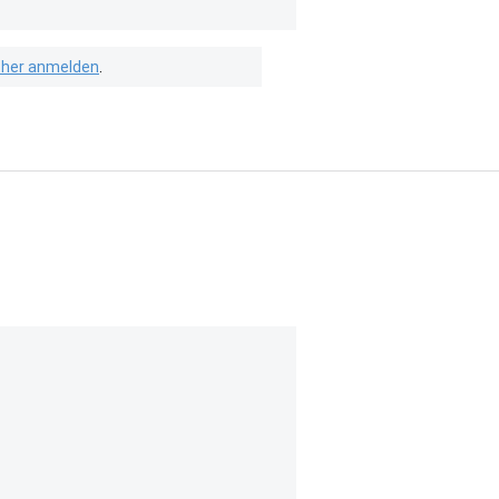
isher anmelden
.