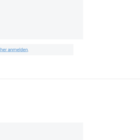
isher anmelden
.