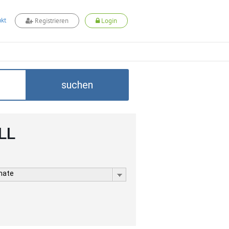
kt
Registrieren
Login
suchen
LL
rmate