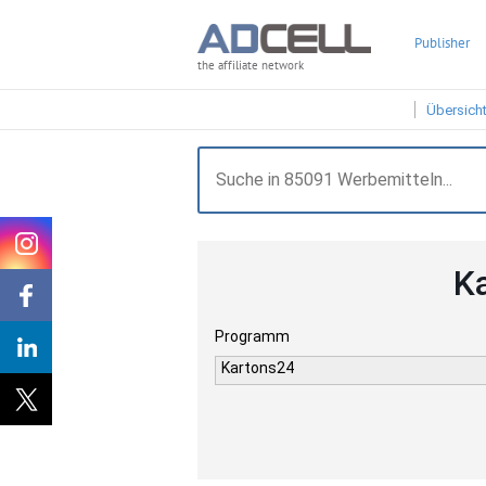
Publisher
the affiliate network
Übersich
K
Programm
Kartons24