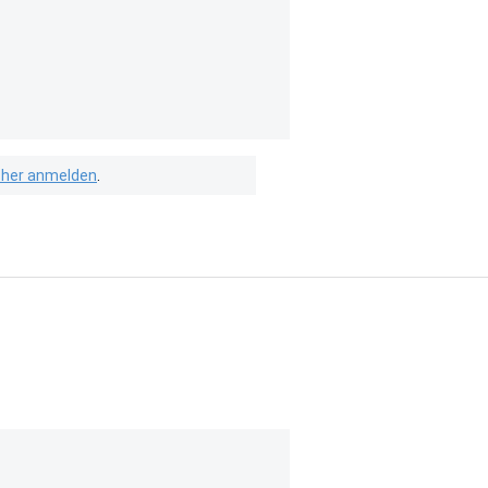
isher anmelden
.