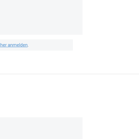
isher anmelden
.