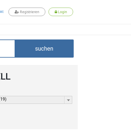
kt
Registrieren
Login
suchen
ELL
(19)