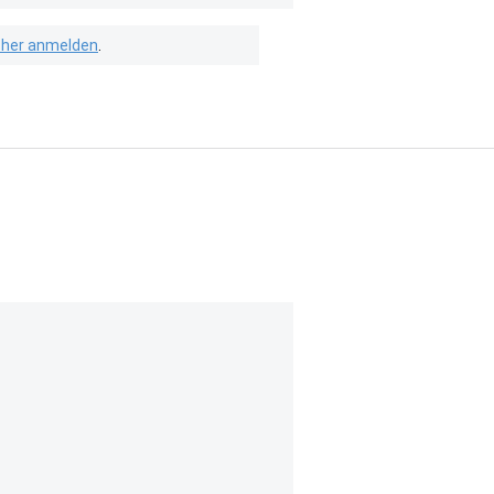
isher anmelden
.