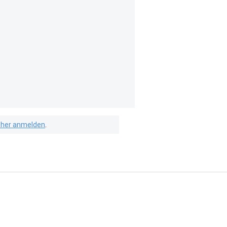
isher anmelden
.