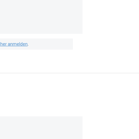
isher anmelden
.