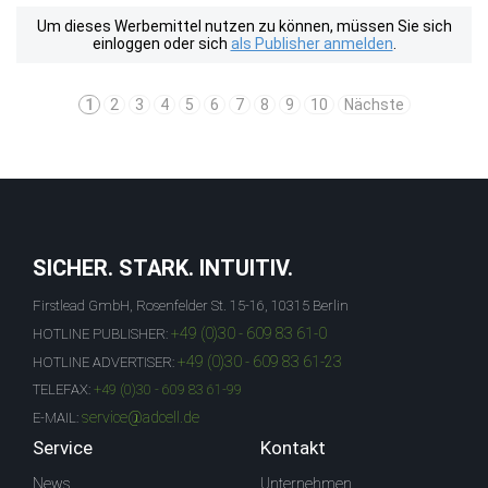
Um dieses Werbemittel nutzen zu können, müssen Sie sich
einloggen oder sich
als Publisher anmelden
.
1
2
3
4
5
6
7
8
9
10
Nächste
SICHER. STARK. INTUITIV.
Firstlead GmbH, Rosenfelder St. 15-16, 10315 Berlin
+49 (0)30 - 609 83 61-0
HOTLINE PUBLISHER:
+49 (0)30 - 609 83 61-23
HOTLINE ADVERTISER:
TELEFAX:
+49 (0)30 - 609 83 61-99
service@adcell.de
E-MAIL:
Service
Kontakt
News
Unternehmen