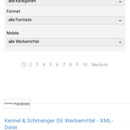
alle Kategorien
Format
alle Formate
Mobile
alle Werbemittel
1
2
3
4
5
6
7
8
9
10
Nächste
Kennel & Schmenger DE Werbemittel - XML-
Datei