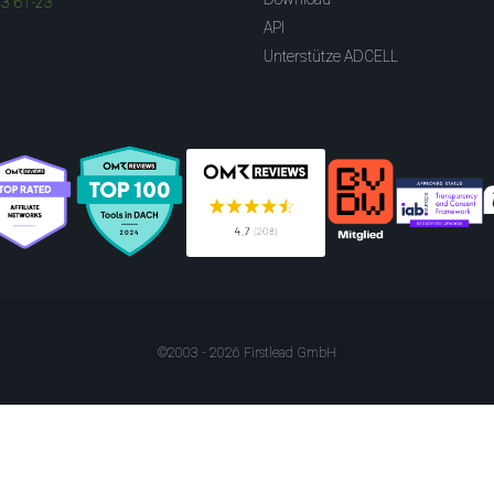
83 61-23
API
Unterstütze ADCELL
©2003 - 2026 Firstlead GmbH