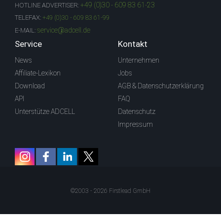
+49 (0)30 - 609 83 61-23
HOTLINE ADVERTISER:
TELEFAX:
+49 (0)30 - 609 83 61-99
service@adcell.de
E-MAIL:
Service
Kontakt
News
Unternehmen
Affiliate-Lexikon
Jobs
Download
AGB & Datenschutzerklärung
API
FAQ
Unterstütze ADCELL
Datenschutz
Impressum
©2003 - 2026 Firstlead GmbH