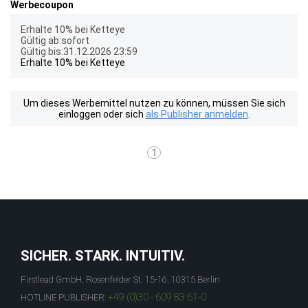
Werbecoupon
Erhalte 10% bei Ketteye
Gültig ab:sofort
Gültig bis:31.12.2026 23:59
Erhalte 10% bei Ketteye
Um dieses Werbemittel nutzen zu können, müssen Sie sich
einloggen oder sich
als Publisher anmelden
.
1
SICHER. STARK. INTUITIV.
Firstlead GmbH, Rosenfelder St. 15-16, 10315 Berlin
+49 (0)30 - 609 83 61-0
HOTLINE PUBLISHER: