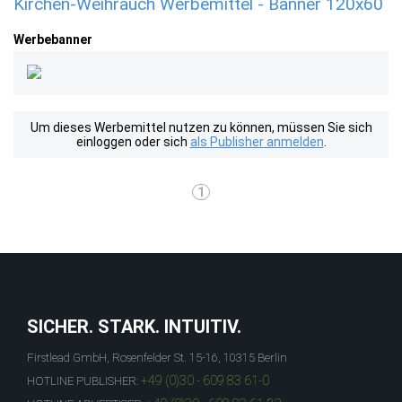
Kirchen-Weihrauch Werbemittel - Banner 120x60
Werbebanner
Um dieses Werbemittel nutzen zu können, müssen Sie sich
einloggen oder sich
als Publisher anmelden
.
1
SICHER. STARK. INTUITIV.
Firstlead GmbH, Rosenfelder St. 15-16, 10315 Berlin
+49 (0)30 - 609 83 61-0
HOTLINE PUBLISHER: