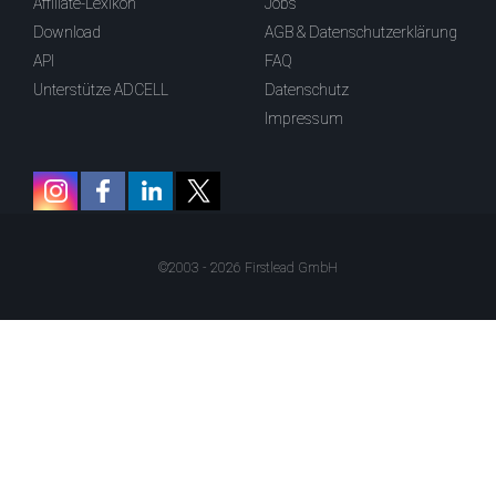
Affiliate-Lexikon
Jobs
Download
AGB & Datenschutzerklärung
API
FAQ
Unterstütze ADCELL
Datenschutz
Impressum
©2003 - 2026 Firstlead GmbH