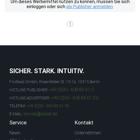
Um dieses Werbemittel nutzen zu können, müssen Sie sich
einloggen oder sich
als Publisher anmelden
.
1
SICHER. STARK. INTUITIV.
Firstlead GmbH, Rosenfelder St. 15-16, 10315 Berlin
+49 (0)30 - 609 83 61-0
HOTLINE PUBLISHER:
+49 (0)30 - 609 83 61-23
HOTLINE ADVERTISER:
TELEFAX:
+49 (0)30 - 609 83 61-99
service@adcell.de
E-MAIL:
Service
Kontakt
News
Unternehmen